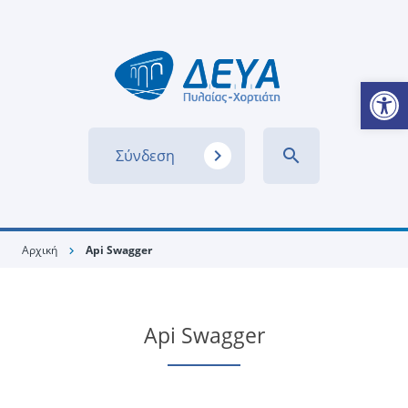
Ανοίξτε
navigate_next
search
Σύνδεση
Αρχική
Api Swagger
chevron_right
Api Swagger